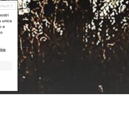
efault X
nostri
a unica
o e
uo
kie
Proposte in evidenza